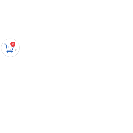
0
тел.: +7 (495) 518-68-36
+7 (925) 772-13-28
rospolypack@ya.ru
mail@rospolypack.ru
© 2006 - 2026 ООО Росполипак
Интеграция с маркетплейсами
– megagroup.ru