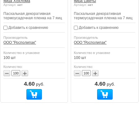
яйца Хохлома
яйца Цветы
Артикул:
нет
Артикул:
нет
Пасхальная декоративная
Пасхальная декоративная
термоусадочная пленка на 7 яиц
термоусадочная пленка на 7 яиц
Добавить к сравнению
Добавить к сравнению
Производитель
Производитель
ООО "Росполипак"
ООО "Росполипак"
Количество в упаковке
Количество в упаковке
100 шт
100 шт
Количество:
Количество:
−
+
−
+
4.60
4.60
руб.
руб.