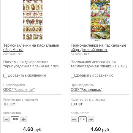
Термонаклейки на пасхальные
Термонаклейки на пасхальные
яйца Ангел
яйца Детский сюжет
Артикул:
нет
Артикул:
нет
Пасхальная декоративная
Пасхальная декоративная
термоусадочная пленка на 7 яиц
термоусадочная пленка на 7 яиц
Добавить к сравнению
Добавить к сравнению
Производитель
Производитель
ООО "Росполипак"
ООО "Росполипак"
Количество в упаковке
Количество в упаковке
100 шт
100 шт
Количество:
Количество:
−
+
−
+
4.60
4.60
руб.
руб.