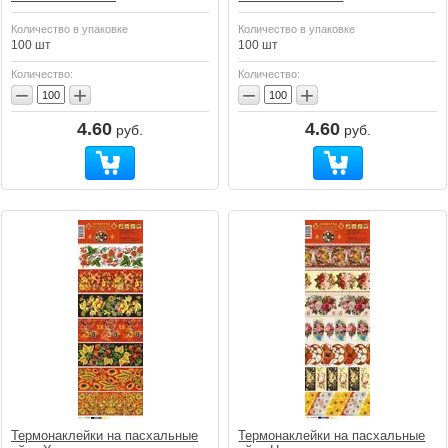
Количество в упаковке
Количество в упаковке
100 шт
100 шт
Количество:
Количество:
−
+
−
+
4.60
4.60
руб.
руб.
Термонаклейки на пасхальные
Термонаклейки на пасхальные